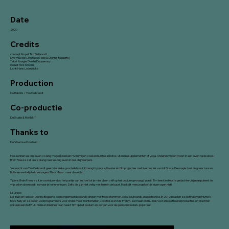
Date
2020
Credits
concept & spel: Tim Oelbrandt
Live muziek: Lili Grace (Nelle & Dienne Bogaerts)
Tekst & regie: Dimitri Duquennoy
Geluid: Nick Simons
Licht: Hans Lodewijckx
Production
No Rabbits / Tim Oelbrandt
Co-productie
De Studio & MoMeNT
Thanks to
De Vlaamse Overheid
Hoe kunnen we ons leven zo lang mogelijk rekken? Sommigen zoeken hun heil in botox, vitaminesupplementen of yoga. Anderen vinden troost in een leven na de dood.
Brain Freeze zet onze drang naar eeuwig leven in de schijnwerpers.
Verwacht van Tim Oelbrandt geen klassieke goochelshow. Hij mengt hypnose, theater én filmprojecties met livemuziek van Lili Grace. De magie doet de grens tussen
fictie en werkelijkheid vervagen. Black Mirror, maar dan echt.
Tijdens Brain Freeze zit je voortdurend op het puntje van je stoel tot je misschien zélf op het podium gevraagd wordt. Tim leest je diepste gedachten, hij manipuleert de
vrije wil en downloadt zomaar je herinneringen. Zelfs die zijn niet veilig met hem in de buurt. Maak dit mee, je gelooft je eigen ogen niet!
Lili Grace
De zussen Nelle en Dienne Bogaerts doen ongemeen boeiende dingen met twee stemmen, cello, keyboards en elektronica. In 2012 haalden ze de finale van Humo’s
Rock Rally en ze deden voorprogramma’s voor onder meer Trentemøller, CocoRosie en Nils Frahm. Ze maakten muziek voor enkele theaterproducties en brachten
ook een eerste EP uit. Nelle en Dienne staan naast Tim op het podium en zorgen voor de gedroomde dark-pop sfeer.